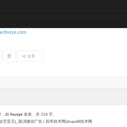
ww.fourye.com
赏
分享
2
，由
fourye
发表，共 219 字。
艾亚元)_取消微信广告 | 四爷技术网|drupal8技术网