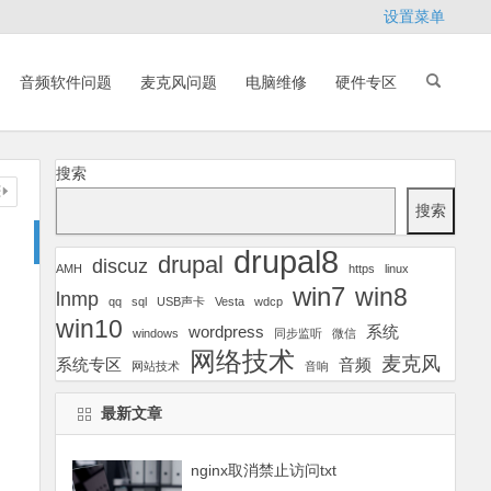
设置菜单
音频软件问题
麦克风问题
电脑维修
硬件专区
搜索
搜索
drupal8
drupal
discuz
AMH
https
linux
win7
win8
lnmp
qq
sql
USB声卡
Vesta
wdcp
win10
wordpress
系统
windows
同步监听
微信
网络技术
麦克风
系统专区
音频
网站技术
音响
最新文章
nginx取消禁止访问txt