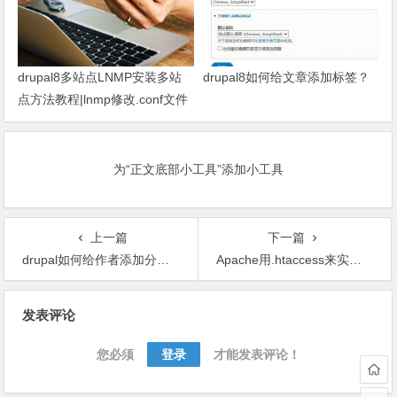
drupal8多站点LNMP安装多站
drupal8如何给文章添加标签？
点方法教程|lnmp修改.conf文件
安装drupal8
为“正文底部小工具”添加小工具
上一篇
下一篇
drupal如何给作者添加分类必选？
Apache用.htaccess来实现强制https访问
文
发表评论
章
导
您必须
登录
才能发表评论！
航