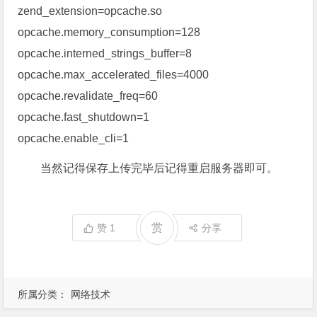
zend_extension=opcache.so
opcache.memory_consumption=128
opcache.interned_strings_buffer=8
opcache.max_accelerated_files=4000
opcache.revalidate_freq=60
opcache.fast_shutdown=1
opcache.enable_cli=1
当然记得保存上传完毕后记得重启服务器即可。
赏
赞
1
分享
所属分类：
网络技术