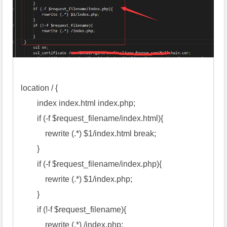
location / { 
        index index.html index.php; 
        if (-f $request_filename/index.html){ 
            rewrite (.*) $1/index.html break; 
        } 
        if (-f $request_filename/index.php){ 
            rewrite (.*) $1/index.php; 
        } 
        if (!-f $request_filename){ 
            rewrite (.*) /index.php; 