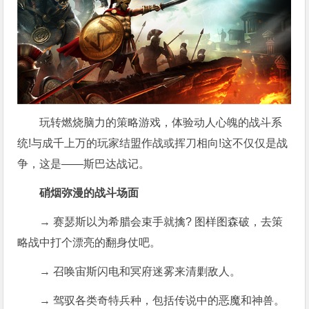
玩转燃烧脑力的策略游戏，体验动人心魄的战斗系
统!与成千上万的玩家结盟作战或挥刀相向!这不仅仅是战
争，这是——斯巴达战记。
硝烟弥漫的战斗场面
→ 赛瑟斯以为希腊会束手就擒? 图样图森破，去策
略战中打个漂亮的翻身仗吧。
→ 召唤宙斯闪电和冥府迷雾来清剿敌人。
→ 驾驭各类奇特兵种，包括传说中的恶魔和神兽。