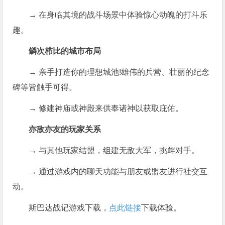
→ 在身临其境的战斗场景中体验惊心动魄的打斗乐
趣。
鳞次栉比的城市布局
→ 亲手打造你的理想城池!雄伟的兵营、壮丽的纪念
碑等皆触手可得。
→ 修建神庙或神殿来供奉诸神以获取庇佑。
亦敌亦友的玩家关系
→ 与其他玩家结盟，组建无敌大军，挑衅对手。
→ 通过游戏内的聊天功能与朋友或盟友进行社交互
动。
斯巴达战记游戏下载，
点此链接
下载体验。